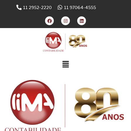
11 2952-2220
11 97064-4555